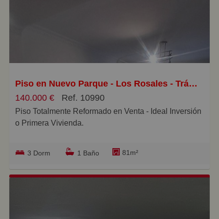
Impuesto de Transmisiones Patrimoniales, I. V. A o A.
J. D en su caso, Aranceles notariales y Registro de la
Propiedad. Estos corren por cuenta del comprador.
Piso en Nuevo Parque - Los Rosales - Tráfico Pesado, Huelva
140.000 €
Ref. 10990
Piso Totalmente Reformado en Venta - Ideal Inversión
o Primera Vivienda.
¡Descubre este espectacular piso totalmente
81m²
3 Dorm
1 Baño
reformado de 81 m²! Ubicado en una zona con todos
los servicios necesarios, este hogar es perfecto tanto
para vivir como para invertir. El amplio salón comedor
es el corazón de la casa, ideal para disfrutar de
momentos en familia o con amigos. La cocina,
completamente amueblada, ofrece un espacio