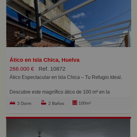
los honorarios de la inmobiliaria del comprador, ni los
impuestos legales derivados de la compraventa:
Impuesto de Transmisiones Patrimoniales, I. V. A o A.
J. D en su caso, Aranceles notariales y Registro de la
Propiedad. Estos corren por cuenta del comprador.
Ático en Isla Chica, Huelva
268.000 €
Ref. 10872
Ático Espectacular en Isla Chica – Tu Refugio Ideal.
Descubre este magnífico ático de 100 m² en la
codiciada zona de Isla Chica, donde el confort y la
100m²
3 Dorm
2 Baños
elegancia se fusionan. Al entrar, te recibe un amplio
hall con acceso a salón comedor con chimenea, ideal
para disfrutar de momentos acogedores en familia. La
vivienda cuenta con dos ambientes perfectamente
definidos y un acceso directo a una terraza que ofrece