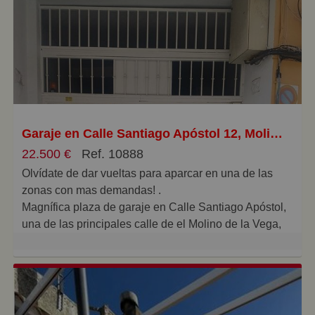
Garaje en Calle Santiago Apóstol 12, Molino de la Vega - Zafra, Huelva
22.500 €
Ref. 10888
Olvídate de dar vueltas para aparcar en una de las
zonas con mas demandas! .
Magnífica plaza de garaje en Calle Santiago Apóstol,
una de las principales calle de el Molino de la Vega,
15 m2, con fácil acceso y buena maniobrabilidad.
Puerta automática.
No deje pasar esta oportunidad y venga a visitarlo sin
compromiso alguno! .
En el precio de la venta no se encuentran incluidos