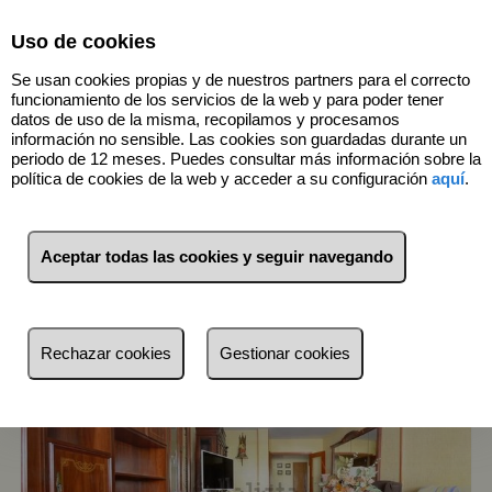
Select Language
▼
Uso de cookies
Se usan cookies propias y de nuestros partners para el correcto
funcionamiento de los servicios de la web y para poder tener
datos de uso de la misma, recopilamos y procesamos
información no sensible. Las cookies son guardadas durante un
periodo de 12 meses. Puedes consultar más información sobre la
16
Inmuebles
Huelva (Huelva)
política de cookies de la web y acceder a su configuración
aquí
.
Lista
Mapa
Filtros
Aceptar todas las cookies y seguir navegando
más reciente
más reciente
Rechazar cookies
Gestionar cookies
Menos reciente
Baratos
Caros