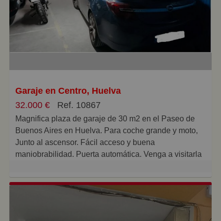
disfrutar de luz natural durante todo el día.
No pierdas la oportunidad de adquirir este magnífico
piso en perfecto estado de habitabilidad
¡Contáctanos para más información y ven a visitarlo!
En el precio de la venta no se encuentran incluidos
los honorarios de la inmobiliaria del comprador, ni los
impuestos legales derivados de la compraventa:
Impuesto de Transmisiones Patrimoniales, I. V. A o A.
Garaje en Centro, Huelva
J. D en su caso, Aranceles notariales y Registro de la
32.000 €
Ref. 10867
Propiedad. Estos corren por cuenta del comprador.
Magnifica plaza de garaje de 30 m2 en el Paseo de
Buenos Aires en Huelva. Para coche grande y moto,
Junto al ascensor. Fácil acceso y buena
maniobrabilidad. Puerta automática. Venga a visitarla
sin compromiso alguno!.