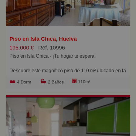
Pequeños
Grandes
Piso en Isla Chica, Huelva
195.000 €
Ref. 10996
Piso en Isla Chica - ¡Tu hogar te espera!
Descubre este magnífico piso de 110 m² ubicado en la
deseable zona de Isla Chica, donde encontrarás todo
110m²
4 Dorm
2 Baños
lo que necesitas para vivir con comodidad. Situado en
la 2ª planta con acceso por ascensor, este inmueble
combina funcionalidad y luminosidad en cada rincón.
La vivienda destaca por su amplio salón comedor que
se abre a un acogedor balcón, perfecto para disfrutar
del ambiente exterior sin salir de casa.