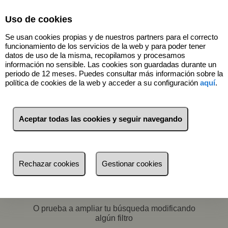
Select Language
▼
Uso de cookies
Se usan cookies propias y de nuestros partners para el correcto
funcionamiento de los servicios de la web y para poder tener
datos de uso de la misma, recopilamos y procesamos
información no sensible. Las cookies son guardadas durante un
periodo de 12 meses. Puedes consultar más información sobre la
política de cookies de la web y acceder a su configuración
aquí
.
Filtros
Aceptar todas las cookies y seguir navegando
más reciente
más reciente
Menos reciente
Rechazar cookies
Gestionar cookies
No hay nada por aquí :)
Baratos
Volver a buscar
Caros
O prueba a ampliar tu búsqueda modificando
Pequeños
algún filtro